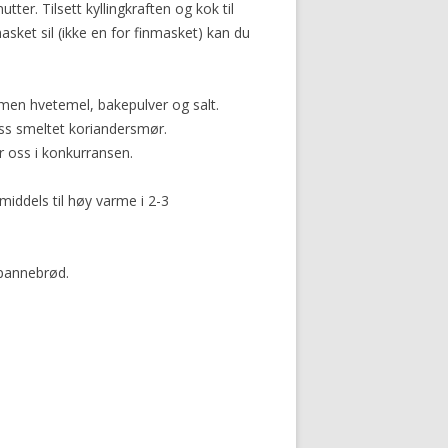
utter. Tilsett kyllingkraften og kok til
sket sil (ikke en for finmasket) kan du
men hvetemel, bakepulver og salt.
1 ss smeltet koriandersmør.
r oss i konkurransen.
middels til høy varme i 2-3
 pannebrød.