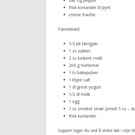
salt og pepper
frisk koriander til pynt
creme fraishe
Pannebrød:
1/2 pk tørrgjær
1 ss sukker
2 ss lunkent melk
200 g hvetemel
1 ts bakepulver
1 klype salt
1 dl gresk yogurt
1/2 dl melk
1 egg
1 ss smeltet smør (smelt 5 ss – du 
frisk koriander
Suppen lager du ved å steke løk i olje til