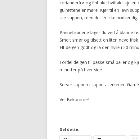
korianderfrø og finhakethvitløk i kjelen o
gulrøttene er møre. Kjør til en jevn su
sile suppen, men det er ikke nødvendig 
Pannebrødene lager du ved å blande tø
Smelt smør og tilsett en liten neve fris
Elt deigen godt og la den hvile i 20 mi
Fordel deigen til passe små baller og k
minutter på hver side.
Server suppen i suppetallerkener. Gar
Vel Bekomme!
Del dette: