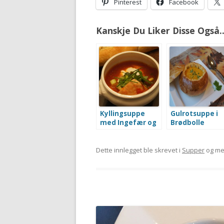
Pinterest
Facebook
Kanskje Du Liker Disse Også..
Kyllingsuppe
Gulrotsuppe i
med Ingefær og
Brødbolle
Chilli
Dette innlegget ble skrevet i
Supper
og me