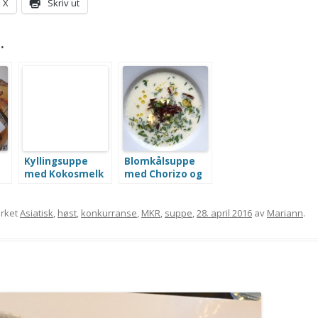
X
Skriv ut
.
Kyllingsuppe
Blomkålsuppe
med Kokosmelk
med Chorizo og
Gressløk
rket
Asiatisk
,
høst
,
konkurranse
,
MKR
,
suppe
,
28. april 2016
av
Mariann
.