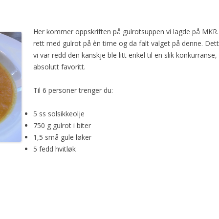
Her kommer oppskriften på gulrotsuppen vi lagde på MKR. V
rett med gulrot på èn time og da falt valget på denne. De
vi var redd den kanskje ble litt enkel til en slik konkurranse
absolutt favoritt.
Til 6 personer trenger du:
5 ss solsikkeolje
750 g gulrot i biter
1,5 små gule løker
5 fedd hvitløk