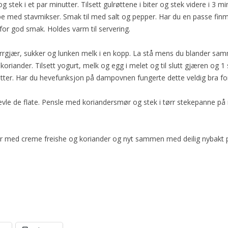
g stek i et par minutter. Tilsett gulrøttene i biter og stek videre i 3 min
ppe med stavmikser. Smak til med salt og pepper. Har du en passe finma
for god smak. Holdes varm til servering.
rrgjær, sukker og lunken melk i en kopp. La stå mens du blander sam
k koriander. Tilsett yogurt, melk og egg i melet og til slutt gjæren og 
nutter. Har du hevefunksjon på dampovnen fungerte dette veldig bra fo
jevle de flate. Pensle med koriandersmør og stek i tørr stekepanne på 
nèr med creme freishe og koriander og nyt sammen med deilig nybakt