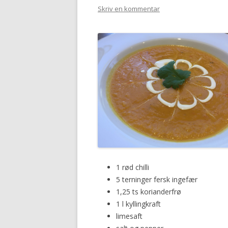
Skriv en kommentar
1 rød chilli
5 terninger fersk ingefær
1,25 ts korianderfrø
1 l kyllingkraft
limesaft