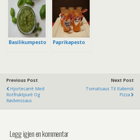
Ruccolapesto
og
Minigulrøtter
Basilikumpesto
Paprikapesto
Previous Post
Next Post
Hjortecarrè Med
Tomatsaus Til Italiensk
Rotfruktpurè Og
Pizza
Rødvinssaus
Legg igjen en kommentar