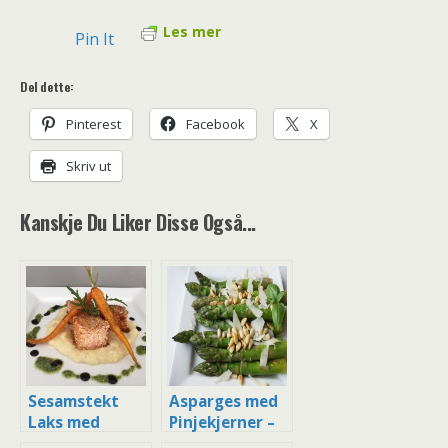
Les mer
Pin It
Del dette:
Pinterest
Facebook
X
Skriv ut
Kanskje Du Liker Disse Også...
Sesamstekt
Asparges med
Laks med
Pinjekjerner –
Sellerirotmos,
Enkelt tilbehør