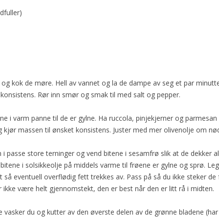
dfuller)
ger og kok de møre. Hell av vannet og la de dampe av seg et par minu
sse konsistens. Rør inn smør og smak til med salt og pepper.
ne i varm panne til de er gylne. Ha ruccola, pinjekjerner og parmesan 
 og kjør massen til ønsket konsistens. Juster med mer olivenolje om nø
 i passe store terninger og vend bitene i sesamfrø slik at de dekker all
bitene i solsikkeolje på middels varme til frøene er gylne og sprø. Leg
t så eventuell overflødig fett trekkes av. Pass på så du ikke steker de 
 ikke være helt gjennomstekt, den er best når den er litt rå i midten.
e vasker du og kutter av den øverste delen av de grønne bladene (har