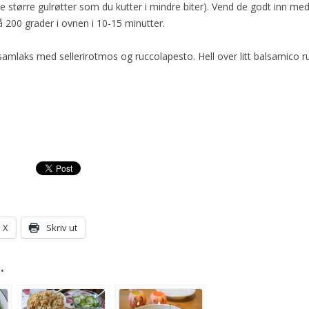
e større gulrøtter som du kutter i mindre biter). Vend de godt inn med
å 200 grader i ovnen i 10-15 minutter.
samlaks med sellerirotmos og ruccolapesto. Hell over litt balsamico r
X
Skriv ut
.