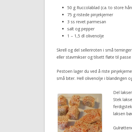
50 g Ruccolablad (ca. to store hån
75 g ristede pinjekjerner
3 ss revet parmesan
salt og pepper
1 – 1,5 dl olivenolje
Skrell og del selleriroten i små ternin
eller stavmikser og tilsett fløte til pa
Pestoen lager du ved å riste pinjekjerne
små biter. Hell olivenolje i blandingen
Del laksen
Stek lakse
ferdigstek
laksen bør
Gulrøtten