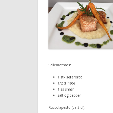
Sellerirotmos:
1 stk sellerorot
1/2 dl fløte
1 ss smør
salt og pepper
Ruccolapesto (ca 3 dl):