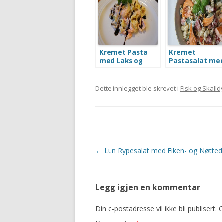
Kremet Pasta
Kremet
med Laks og
Pastasalat me
Persille
Stekt Laks
Dette innlegget ble skrevet i
Fisk og Skalld
Innleggsnavigasjon
←
Lun Rypesalat med Fiken- og Nøtted
Legg igjen en kommentar
Din e-postadresse vil ikke bli publisert.
O