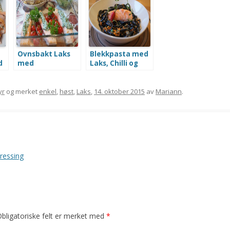
Ovnsbakt Laks
Blekkpasta med
d
med
Laks, Chilli og
Steinsopprisotto
Sursøt saus –
og Ricottakrem
Perfekt til
Halloween!
yr
og merket
enkel
,
høst
,
Laks
,
14. oktober 2015
av
Mariann
.
ressing
bligatoriske felt er merket med
*