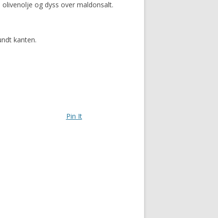
 olivenolje og dyss over maldonsalt.
undt kanten.
Pin It