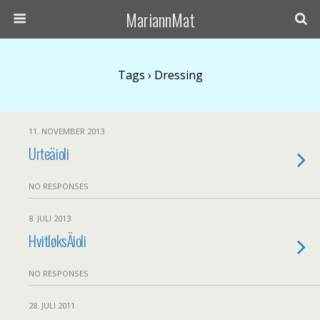
MariannMat
Tags › Dressing
11. NOVEMBER 2013
Urteäioli
NO RESPONSES
8. JULI 2013
HvitløksÄioli
NO RESPONSES
28. JULI 2011