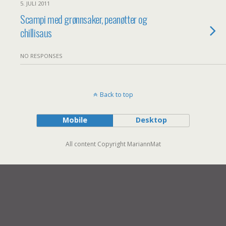
5. JULI 2011
Scampi med grønnsaker, peanøtter og
chillisaus
NO RESPONSES
Back to top
Mobile
Desktop
All content Copyright MariannMat