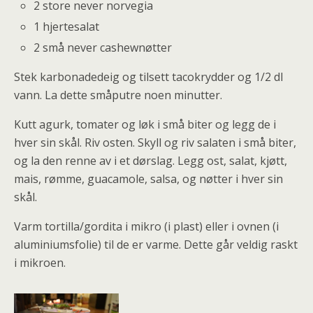
2 store never norvegia
1 hjertesalat
2 små never cashewnøtter
Stek karbonadedeig og tilsett tacokrydder og 1/2 dl
vann. La dette småputre noen minutter.
Kutt agurk, tomater og løk i små biter og legg de i
hver sin skål. Riv osten. Skyll og riv salaten i små biter,
og la den renne av i et dørslag. Legg ost, salat, kjøtt,
mais, rømme, guacamole, salsa, og nøtter i hver sin
skål.
Varm tortilla/gordita i mikro (i plast) eller i ovnen (i
aluminiumsfolie) til de er varme. Dette går veldig raskt
i mikroen.