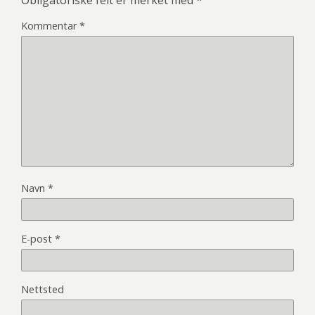
Obligatoriske felt er merket med
*
Kommentar
*
Navn
*
E-post
*
Nettsted