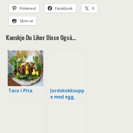
Pinterest
Facebook
X
Skriv ut
Kanskje Du Liker Disse Også...
Taco i Pita
Jordskokksupp
e med egg,
kaviar og
bacon – enkel
forrett eller
mellomrett