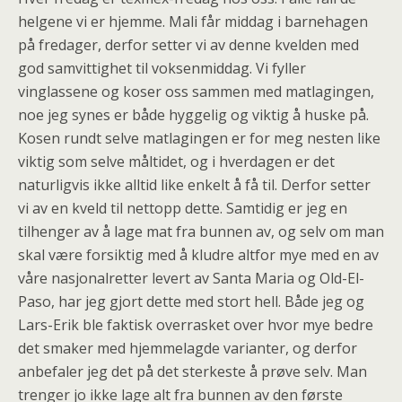
helgene vi er hjemme. Mali får middag i barnehagen
på fredager, derfor setter vi av denne kvelden med
god samvittighet til voksenmiddag. Vi fyller
vinglassene og koser oss sammen med matlagingen,
noe jeg synes er både hyggelig og viktig å huske på.
Kosen rundt selve matlagingen er for meg nesten like
viktig som selve måltidet, og i hverdagen er det
naturligvis ikke alltid like enkelt å få til. Derfor setter
vi av en kveld til nettopp dette. Samtidig er jeg en
tilhenger av å lage mat fra bunnen av, og selv om man
skal være forsiktig med å kludre altfor mye med en av
våre nasjonalretter levert av Santa Maria og Old-El-
Paso, har jeg gjort dette med stort hell. Både jeg og
Lars-Erik ble faktisk overrasket over hvor mye bedre
det smaker med hjemmelagde varianter, og derfor
anbefaler jeg det på det sterkeste å prøve selv. Man
trenger jo ikke lage alt fra bunnen av den første