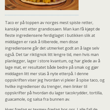
Taco er på toppen av norges mest spiste retter,
kanskje rett etter grandiosaen. Man kan få kjøpt de
fleste ingrediensene ferdiglaget i butikken slik at
middagen er rask å tilberede, men disse
ingrediensene går det utmerket godt an å lage selv
også. Det tar riktignok litt lengre tid, men hvis man
planlegger, lager i store kvantum, og har glede av å
lage mat, er resultatet både bedre på smak og gjør
middagen litt mer stas å nyte etterpå. I denne
oppskriften viser jeg hvordan vi pleier å spise taco, og
hvilke ingredienser du trenger, men linker til
oppskrifter på hvordan du lager tacokrydder, tortilla,
guacamole, og salsa fra bunnen av.
Hver fredag er texmex-fredag hos oss. I alle fall de