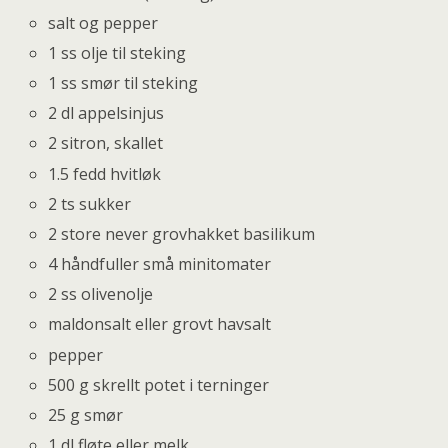
salt og pepper
1 ss olje til steking
1 ss smør til steking
2 dl appelsinjus
2 sitron, skallet
1.5 fedd hvitløk
2 ts sukker
2 store never grovhakket basilikum
4 håndfuller små minitomater
2 ss olivenolje
maldonsalt eller grovt havsalt
pepper
500 g skrellt potet i terninger
25 g smør
1 dl fløte eller melk