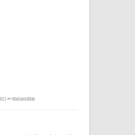
2011
av
MariannMat
.