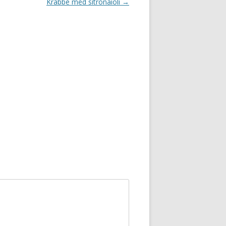
Krabbe med sitronaioli
→