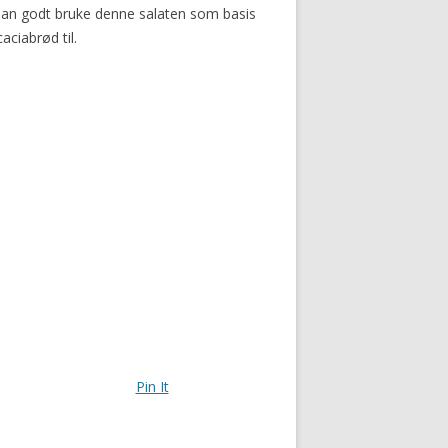
man godt bruke denne salaten som basis
ciabrød til.
Pin It