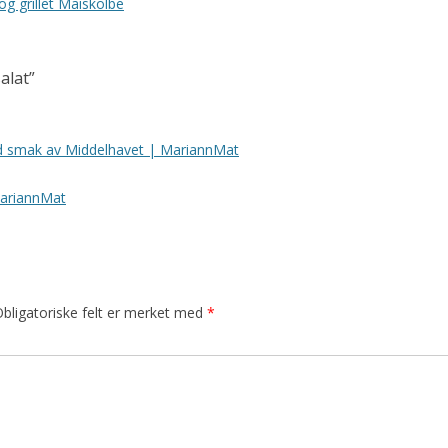
g grillet Maiskolbe
alat
”
ed smak av Middelhavet | MariannMat
MariannMat
bligatoriske felt er merket med
*