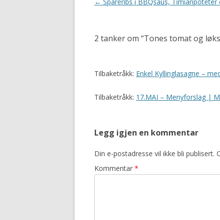
Innleggsnavigasjon
←
Spareribs i BBQsaus, Timianpoteter o
2 tanker om “
Tones tomat og løks
Tilbaketråkk:
Enkel Kyllinglasagne – m
Tilbaketråkk:
17.MAI – Menyforslag | 
Legg igjen en kommentar
Din e-postadresse vil ikke bli publisert.
O
Kommentar
*