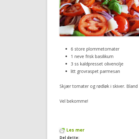
6 store plommetomater
1 neve frisk basilikum
3 ss kaldpresset olivenolje
litt grovraspet parmesan
Skjær tomater og rødløk i skiver. Bland i
Vel bekomme!
Les mer
Del dette: