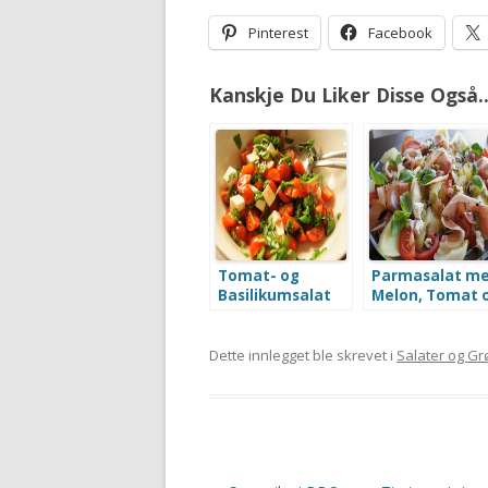
Pinterest
Facebook
Kanskje Du Liker Disse Også..
Tomat- og
Parmasalat m
Basilikumsalat
Melon, Tomat 
med Fetaost
Fetaost
Dette innlegget ble skrevet i
Salater og G