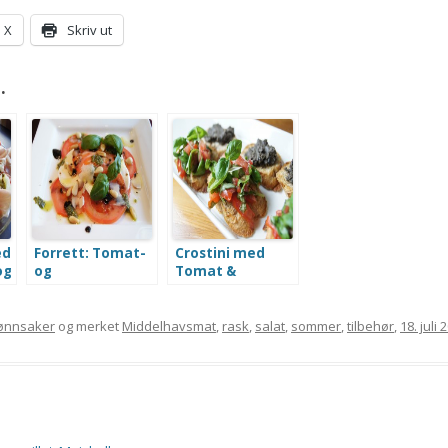
X
Skriv ut
.
ed
Forrett: Tomat-
Crostini med
og
og
Tomat &
Mozzarellasalat
Basilikum og
Tapenade
rønnsaker
og merket
Middelhavsmat
,
rask
,
salat
,
sommer
,
tilbehør
,
18. juli 