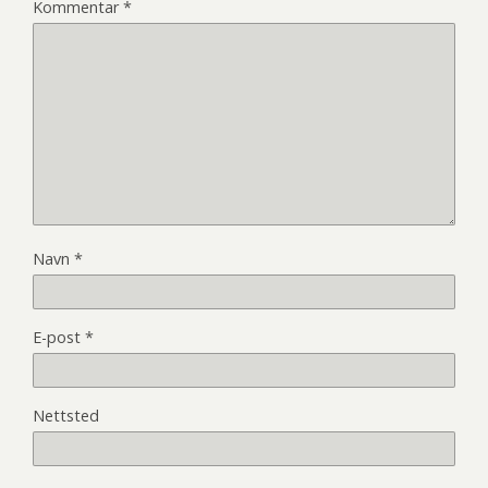
Kommentar
*
Navn
*
E-post
*
Nettsted