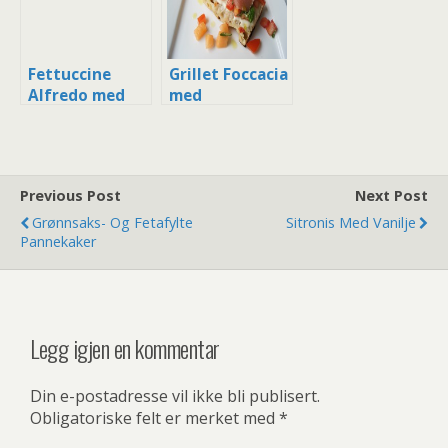
Fettuccine
Grillet Foccacia
Alfredo med
med
Kylling og
Mozzarella og
Parmaskinke
Parmaskinke
Previous Post
Next Post
Grønnsaks- Og Fetafylte
Sitronis Med Vanilje
Pannekaker
Legg igjen en kommentar
Din e-postadresse vil ikke bli publisert.
Obligatoriske felt er merket med
*