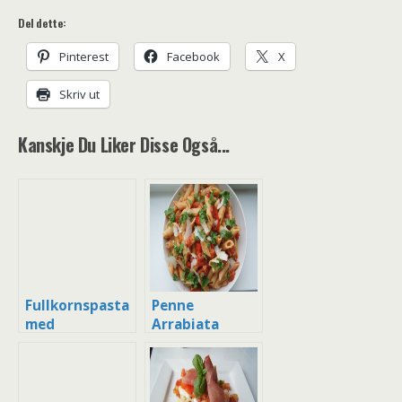
Del dette:
Pinterest
Facebook
X
Skriv ut
Kanskje Du Liker Disse Også...
Fullkornspasta
Penne
med
Arrabiata
Prosciutto,
Ricotta og
Ruccola