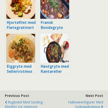
Hjortefilet med
Fransk
Fløtegratinert
Bondegryte
fjellmandel,
Søte
Rotfrukter og
Portvinsaus
Elggryte med
Høstgryte med
Sellerirotmos
Kantareller
Previous Post
Next Post
Rugbrød Med Surdeig -
Halloweenfigurer Med
Eltefritt Og Helgrovt
Sjokoladeglasur