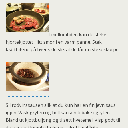
I mellomtiden kan du steke
hjortekjøttet i litt smør i en varm panne. Stek
kjøttbitene på hver side slik at de får en stekeskorpe.
Sil rødvinssausen slik at du kun har en fin jevn saus
igjen. Vask gryten og hell sausen tilbake i gryten.
Bland ut kjøttbuljong og tilsett hvetemel. Visp godt til
du har en klumpfri buljong. Tilsett matfløte,