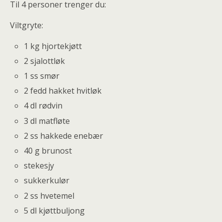
Til 4 personer trenger du:
Viltgryte:
1 kg hjortekjøtt
2 sjalottløk
1 ss smør
2 fedd hakket hvitløk
4 dl rødvin
3 dl matfløte
2 ss hakkede enebær
40 g brunost
stekesjy
sukkerkulør
2 ss hvetemel
5 dl kjøttbuljong