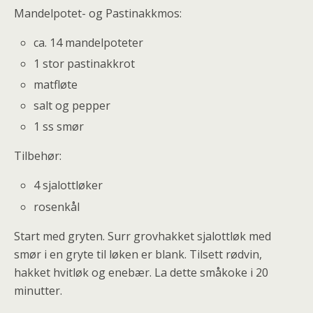
Mandelpotet- og Pastinakkmos:
ca. 14 mandelpoteter
1 stor pastinakkrot
matfløte
salt og pepper
1 ss smør
Tilbehør:
4 sjalottløker
rosenkål
Start med gryten. Surr grovhakket sjalottløk med
smør i en gryte til løken er blank. Tilsett rødvin,
hakket hvitløk og enebær. La dette småkoke i 20
minutter.