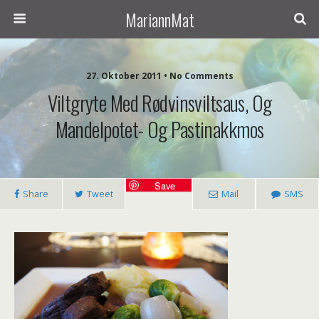
MariannMat
27. Oktober 2011 • No Comments
Viltgryte Med Rødvinsviltsaus, Og
Mandelpotet- Og Pastinakkmos
Save
Share
Tweet
Mail
SMS