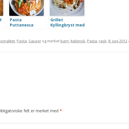
d
Pasta
Grillet
Puttanesca
Kyllingbryst med
Ratatouille,
Tagliatelle og
Balsamicosaus
jonalitet
,
Pasta
,
Sauser
og merket
barn
,
Italiensk
,
Pasta
,
rask
,
8. juni 2012
bligatoriske felt er merket med
*