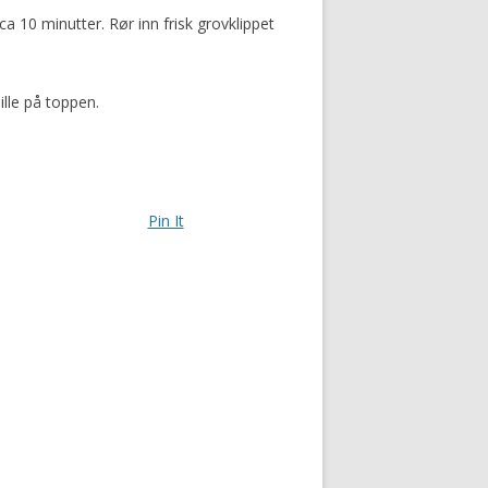
a 10 minutter. Rør inn frisk grovklippet
ille på toppen.
Pin It