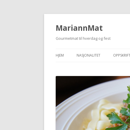
MariannMat
Gourmetmat til hverdag og fest
HJEM
NASJONALITET
OPPSKRIF