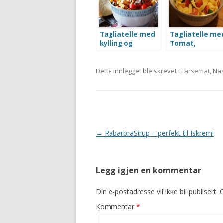
Tagliatelle med
Tagliatelle me
kylling og
Tomat,
middelhavssalat
Basilikum og
Fetaost
Dette innlegget ble skrevet i
Farsemat
,
Nas
Innleggsnavigasjon
←
RabarbraSirup – perfekt til Iskrem!
Legg igjen en kommentar
Din e-postadresse vil ikke bli publisert.
O
Kommentar
*