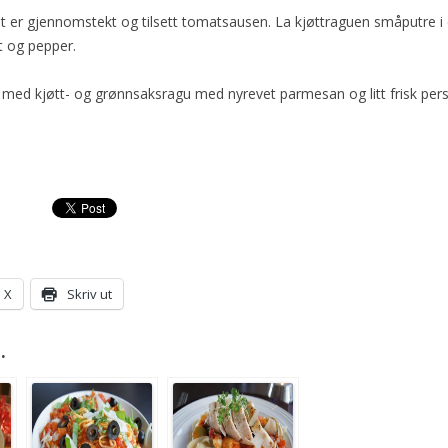
t er gjennomstekt og tilsett tomatsausen. La kjøttraguen småputre i c
t og pepper.
a med kjøtt- og grønnsaksragu med nyrevet parmesan og litt frisk pers
X
Skriv ut
.