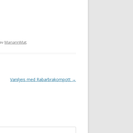
av
MariannMat
.
Vaniljeis med Rabarbrakompott
→