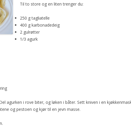
Til to store og en liten trenger du:
250 g tagliatelle
400 g karbonadedeig
2 gulrøtter
1/3 agurk
ring
. Del agurken i rove biter, og løken i båter. Sett kniven i en kjøkkenmask
atene og pestoen og kjør til en jevn masse.
n.