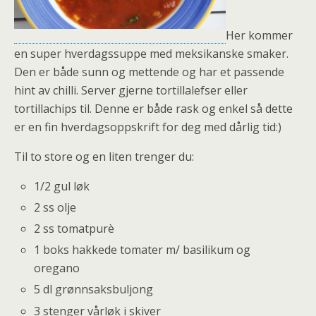
Her kommer
en super hverdagssuppe med meksikanske smaker.
Den er både sunn og mettende og har et passende
hint av chilli. Server gjerne tortillalefser eller
tortillachips til. Denne er både rask og enkel så dette
er en fin hverdagsoppskrift for deg med dårlig tid:)
Til to store og en liten trenger du:
1/2 gul løk
2 ss olje
2 ss tomatpurè
1 boks hakkede tomater m/ basilikum og
oregano
5 dl grønnsaksbuljong
3 stenger vårløk i skiver