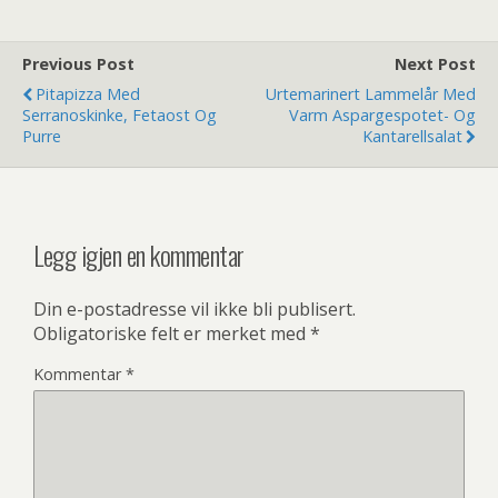
guacamole og
salsa
Previous Post
Next Post
Pitapizza Med
Urtemarinert Lammelår Med
Serranoskinke, Fetaost Og
Varm Aspargespotet- Og
Purre
Kantarellsalat
Legg igjen en kommentar
Din e-postadresse vil ikke bli publisert.
Obligatoriske felt er merket med
*
Kommentar
*