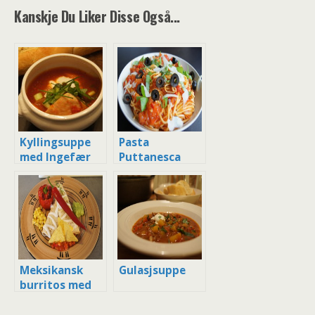
Kanskje Du Liker Disse Også...
Kyllingsuppe
Pasta
med Ingefær
Puttanesca
og Chilli
Meksikansk
Gulasjsuppe
burritos med
fylt paprika,
bønnestuing,