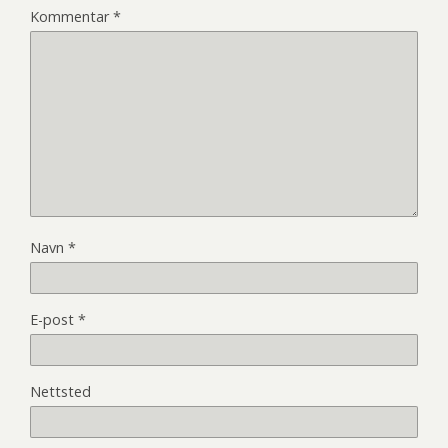
Kommentar
*
Navn
*
E-post
*
Nettsted