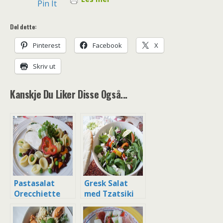
Pin It
Del dette:
Pinterest
Facebook
X
Skriv ut
Kanskje Du Liker Disse Også...
Pastasalat
Gresk Salat
Orecchiette
med Tzatsiki
med Kjørvel,
og Pitabrød
Tzatsiki og