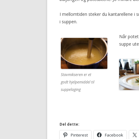
I mellomtiden steker du kantarellene i s
i suppen.
Når potet
suppe uten
Stavmikseren er et
godt hjelpemiddel til
suppelaging
Del dette:
Pinterest
Facebook