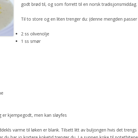
godt brød til, og som forrett til en norsk tradisjonsmiddag.
Til to store og en liten trenger du: (denne mengden passer t
2 ss olivenolje
1 ss smør
ne
ing er kjempegodt, men kan sløyfes
dekls varme til løken er blank. Tilsett litt av buljongen hvis det treng
er du har jo kortere koketid trenger du. La suppen koke til potetbiten