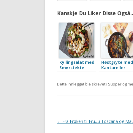
Kanskje Du Liker Disse Også..
Kyllingsalat med
Høstgryte med
Smørstekte
Kantareller
Kantareller og
Bacon
Dette innlegget ble skrevet i
Supper
og me
Innleggsnavigasjon
←
Fra Frøken til Fru….i Toscana og Mau