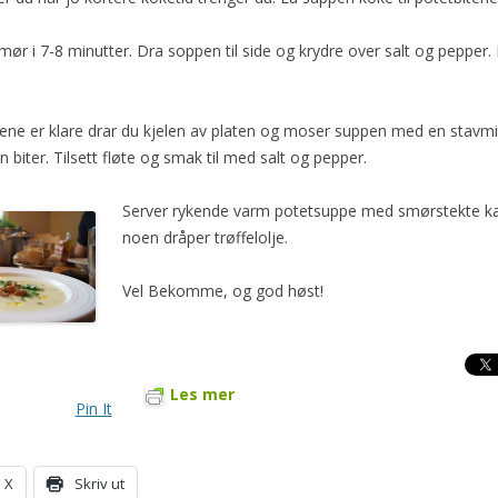
mør i 7-8 minutter. Dra soppen til side og krydre over salt og pepper.
ene er klare drar du kjelen av platen og moser suppen med en stavmiks
 biter. Tilsett fløte og smak til med salt og pepper.
Server rykende varm potetsuppe med smørstekte kanta
noen dråper trøffelolje.
Vel Bekomme, og god høst!
Les mer
Pin It
X
Skriv ut