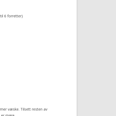
il 6 forretter)
s mer væske. Tilsett resten av
e er møre.