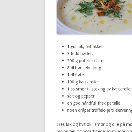
1 gul løk, finhakket
3 fedd hvitløk
500 g poteter i biter
8 dl hønsebuljong
1 dl fløte
100 g kantareller
1 ss smør til steking av kantarelle
salt og pepper
en god håndfull frisk persille
noen dråper trøffelolje til server
Fres løk og hvitløk i smør og olje på mid
buljongen og potetbitene. Jo mindre bit