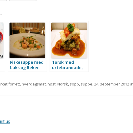
.
Fiskesuppe med
Torsk med
Laks og Reker –
urtebrandade,
servert med
kantareller og
Persille- og
chorizo
Purreløksbrød
rket
forrett
,
hverdagsmat
,
høst
,
Norsk
,
sopp
,
suppe
,
24. september 2012
a
ritius