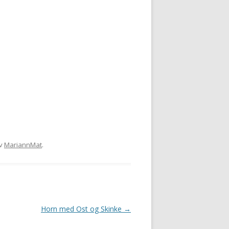
v
MariannMat
.
Horn med Ost og Skinke
→