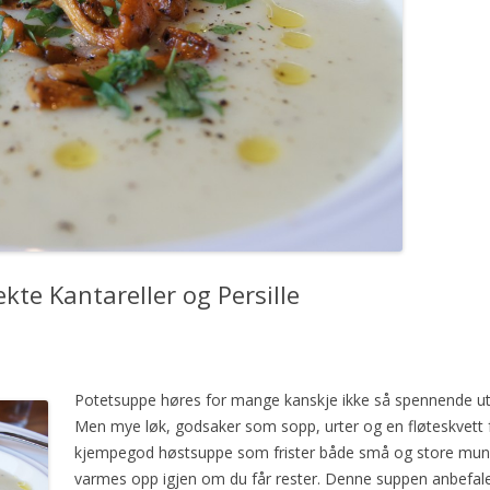
te Kantareller og Persille
Potetsuppe høres for mange kanskje ikke så spennende ut
Men mye løk, godsaker som sopp, urter og en fløteskvett 
kjempegod høstsuppe som frister både små og store munner
varmes opp igjen om du får rester. Denne suppen anbefale