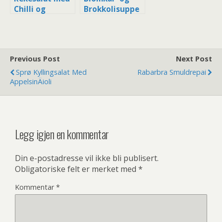
Chilli og
Brokkolisuppe
Asiatisk
med Prosciutto
Dressing
og
Pistasjenøtter
Previous Post
Next Post
Sprø Kyllingsalat Med
Rabarbra Smuldrepai
AppelsinÄioli
Legg igjen en kommentar
Din e-postadresse vil ikke bli publisert.
Obligatoriske felt er merket med
*
Kommentar
*