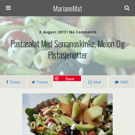
MariannMat
3. August 2013 • No Comments
Pastasalat Med Serranoskinke, Melon Og
Pistasjenøtter
Save
Share
Tweet
Mail
SMS