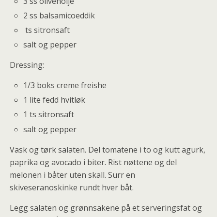
3 ss olivenolje
2 ss balsamicoeddik
ts sitronsaft
salt og pepper
Dressing:
1/3 boks creme freishe
1 lite fedd hvitløk
1 ts sitronsaft
salt og pepper
Vask og tørk salaten. Del tomatene i to og kutt agurk,
paprika og avocado i biter. Rist nøttene og del
melonen i båter uten skall. Surr en
skiveseranoskinke rundt hver båt.
Legg salaten og grønnsakene på et serveringsfat og