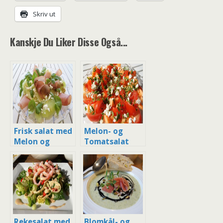
Skriv ut
Kanskje Du Liker Disse Også...
Frisk salat med
Melon- og
Melon og
Tomatsalat
Serranoskinke
med Fetaost
og Mynte
Rekesalat med
Blomkål- og