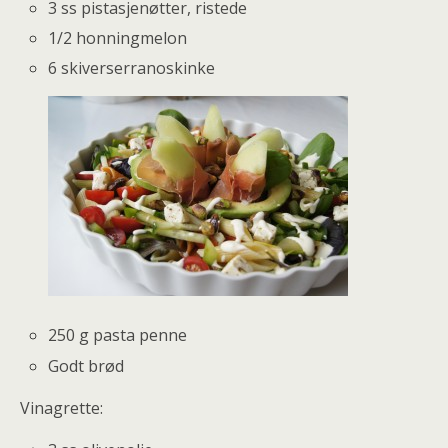
3 ss pistasjenøtter, ristede
1/2 honningmelon
6 skiverserranoskinke
250 g pasta penne
Godt brød
Vinagrette: