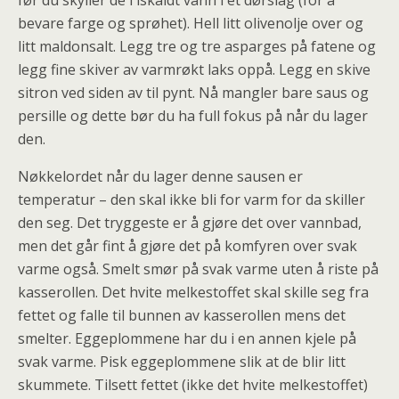
før du skyller de i iskaldt vann i et dørslag (for å
bevare farge og sprøhet). Hell litt olivenolje over og
litt maldonsalt. Legg tre og tre asparges på fatene og
legg fine skiver av varmrøkt laks oppå. Legg en skive
sitron ved siden av til pynt. Nå mangler bare saus og
persille og dette bør du ha full fokus på når du lager
den.
Nøkkelordet når du lager denne sausen er
temperatur – den skal ikke bli for varm for da skiller
den seg. Det tryggeste er å gjøre det over vannbad,
men det går fint å gjøre det på komfyren over svak
varme også. Smelt smør på svak varme uten å riste på
kasserollen. Det hvite melkestoffet skal skille seg fra
fettet og falle til bunnen av kasserollen mens det
smelter. Eggeplommene har du i en annen kjele på
svak varme. Pisk eggeplommene slik at de blir litt
skummete. Tilsett fettet (ikke det hvite melkestoffet)