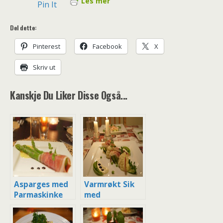
Les mer
Pin It
Del dette:
Pinterest
Facebook
X
Skriv ut
Kanskje Du Liker Disse Også...
Asparges med
Varmrøkt Sik
Parmaskinke
med
og
Mandelpotetm
Hollandaisesau
os, syrlig