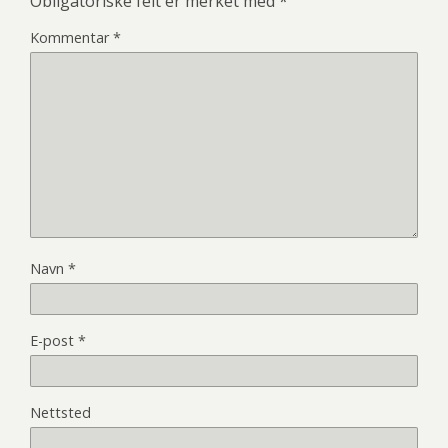
Obligatoriske felt er merket med
*
Kommentar
*
Navn
*
E-post
*
Nettsted