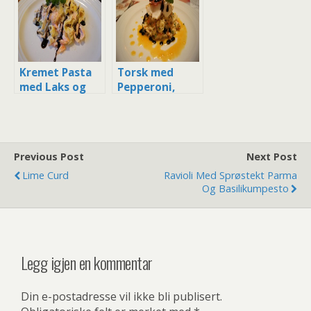
s – klassisk
Dillsaus og
forrett
sprø Salat
Kremet Pasta
Torsk med
med Laks og
Pepperoni,
Persille
Grønnsaksrisot
to, Sitrussaus
og Balsamico
Previous Post
Next Post
Lime Curd
Ravioli Med Sprøstekt Parma
Og Basilikumpesto
Legg igjen en kommentar
Din e-postadresse vil ikke bli publisert.