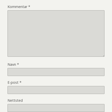
Kommentar
*
Navn
*
E-post
*
Nettsted