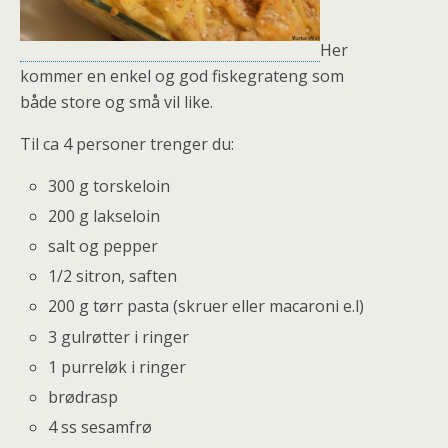
Her
kommer en enkel og god fiskegrateng som
både store og små vil like.
Til ca 4 personer trenger du:
300 g torskeloin
200 g lakseloin
salt og pepper
1/2 sitron, saften
200 g tørr pasta (skruer eller macaroni e.l)
3 gulrøtter i ringer
1 purreløk i ringer
brødrasp
4 ss sesamfrø