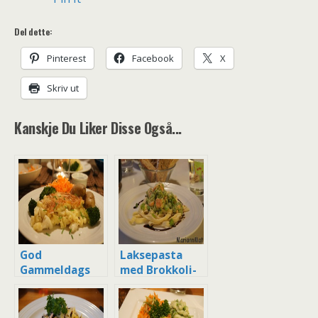
Del dette:
Pinterest
Facebook
X
Skriv ut
Kanskje Du Liker Disse Også...
God
Laksepasta
Gammeldags
med Brokkoli-
Fiskegrateng
og
Purreløksaus