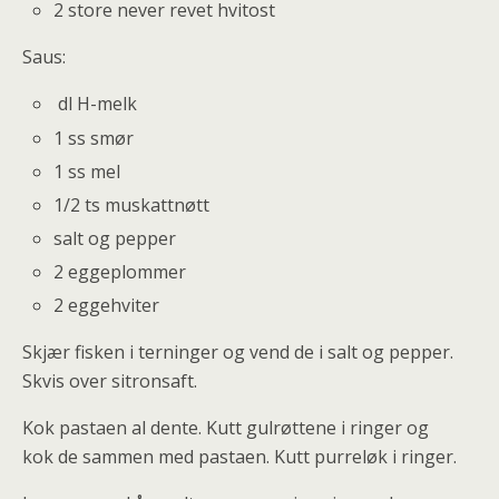
2 store never revet hvitost
Saus:
dl H-melk
1 ss smør
1 ss mel
1/2 ts muskattnøtt
salt og pepper
2 eggeplommer
2 eggehviter
Skjær fisken i terninger og vend de i salt og pepper.
Skvis over sitronsaft.
Kok pastaen al dente. Kutt gulrøttene i ringer og
kok de sammen med pastaen. Kutt purreløk i ringer.