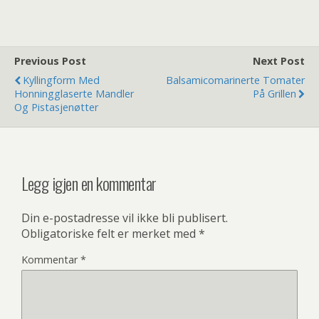
Paprikapesto,
Pestobakt
bakte Tomater,
Potetpakke og
Pasta og
Sennepssaus
Spinat
Previous Post
Next Post
Kyllingform Med
Balsamicomarinerte Tomater
Honningglaserte Mandler
På Grillen
Og Pistasjenøtter
Legg igjen en kommentar
Din e-postadresse vil ikke bli publisert.
Obligatoriske felt er merket med
*
Kommentar
*