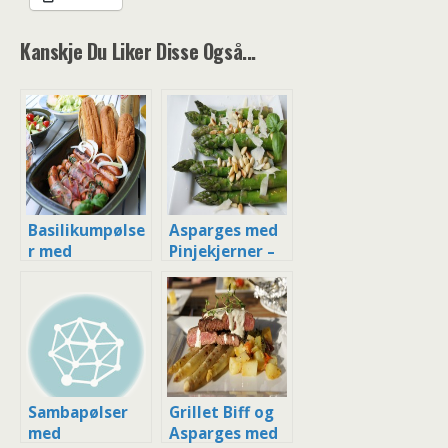
Kanskje Du Liker Disse Også...
Basilikumpølse
Asparges med
r med
Pinjekjerner –
spekeskinke og
Enkelt tilbehør
tilbehør
Sambapølser
Grillet Biff og
med
Asparges med