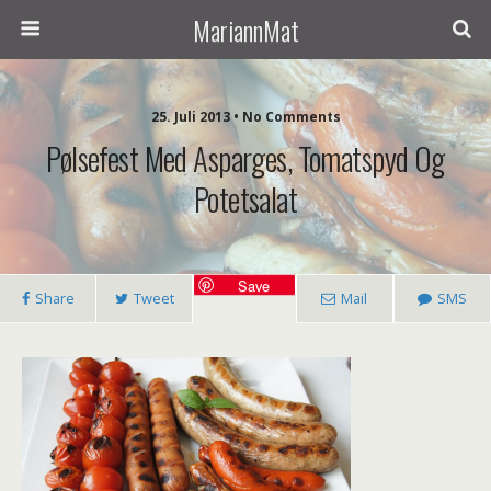
MariannMat
25. Juli 2013 • No Comments
Pølsefest Med Asparges, Tomatspyd Og
Potetsalat
Save
Share
Tweet
Mail
SMS