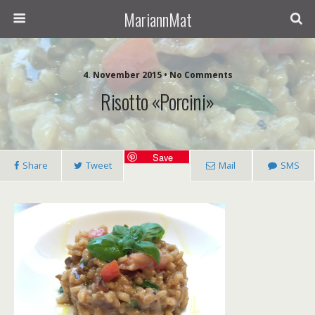
MariannMat
4. November 2015 • No Comments
Risotto «Porcini»
Save
Share
Tweet
Mail
SMS