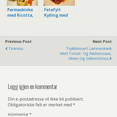
Parmaskinke
Fetafylt
med Ricotta,
Kylling med
Basilikum og
Spaghetti og
Penne
Tomat- og
Balsamicosaus
Previous Post
Next Post
Tiramisu
Trykkbresert Lammeskank
Med Tomat- Og Rødvinssaus,
Oliven Og Sellerirotmos
Legg igjen en kommentar
Din e-postadresse vil ikke bli publisert.
Obligatoriske felt er merket med
*
Kommentar
*