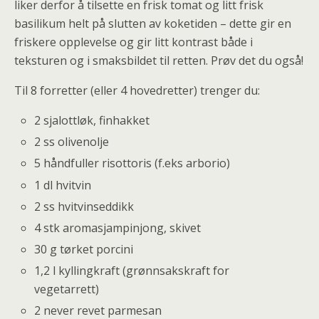
liker derfor å tilsette en frisk tomat og litt frisk
basilikum helt på slutten av koketiden – dette gir en
friskere opplevelse og gir litt kontrast både i
teksturen og i smaksbildet til retten. Prøv det du også!
Til 8 forretter (eller 4 hovedretter) trenger du:
2 sjalottløk, finhakket
2 ss olivenolje
5 håndfuller risottoris (f.eks arborio)
1 dl hvitvin
2 ss hvitvinseddikk
4 stk aromasjampinjong, skivet
30 g tørket porcini
1,2 l kyllingkraft (grønnsakskraft for
vegetarrett)
2 never revet parmesan